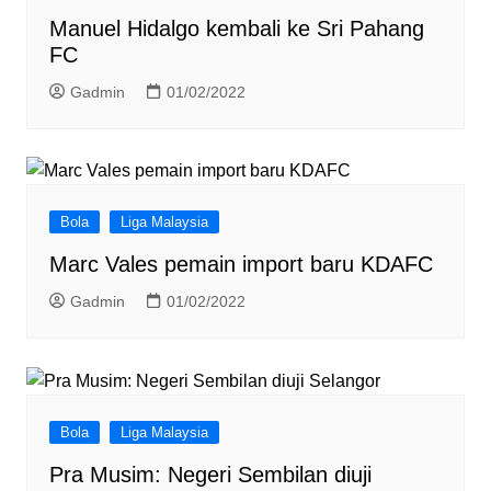
Manuel Hidalgo kembali ke Sri Pahang
FC
Gadmin
01/02/2022
Bola
Liga Malaysia
Marc Vales pemain import baru KDAFC
Gadmin
01/02/2022
Bola
Liga Malaysia
Pra Musim: Negeri Sembilan diuji