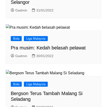
Selangor
Gadmin
31/01/2022
Bola
Liga Malaysia
Pra musim: Kedah belasah pelawat
Gadmin
30/01/2022
Bola
Liga Malaysia
Bergson Terus Tambah Malang Si
Seladang